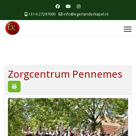
+31 6 27297690
info@egerlanderkapel.nl
Zorgcentrum Pennemes