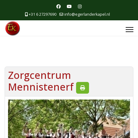
+31 6 27297690
info@egerlanderkapel.nl
Zorgcentrum
Mennistenerf