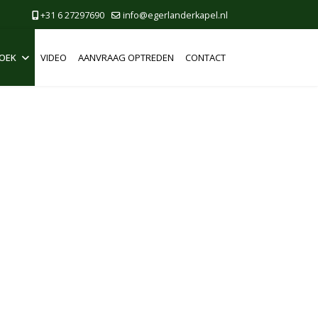
+31 6 27297690
info@egerlanderkapel.nl
OEK
VIDEO
AANVRAAG OPTREDEN
CONTACT